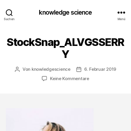
knowledge science
Suchen
Menü
StockSnap_ALVGSSERR
Y
Von
knowledgescience
6. Februar 2019
Beitragsautor
Beitragsdatum
zu
Keine Kommentare
StockSnap_ALVGSS