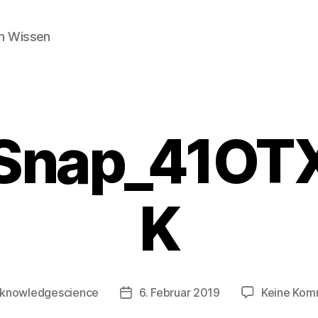
m Wissen
kSnap_41OT
K
knowledgescience
6. Februar 2019
Keine Kom
gsautor
Beitragsdatum