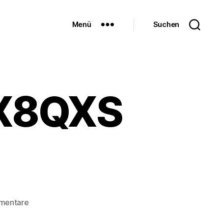
Menü
Suchen
X8QXS
zu
mentare
StockSnap_41OTX8QXSK