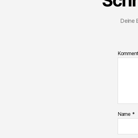
Schr
Deine E
Komment
Name
*