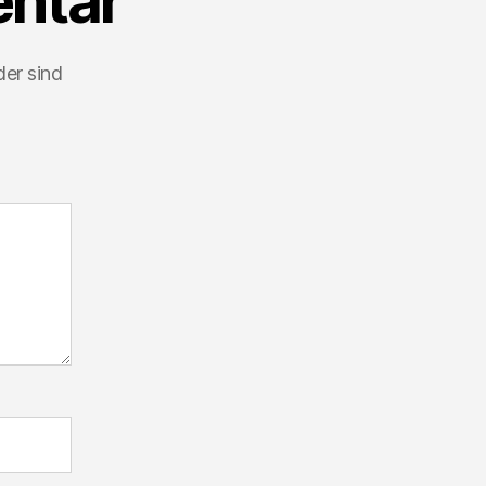
ntar
der sind